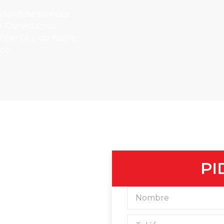
ndandote servicios
rú. Conectamos
iciente y confiable,
ce.
PI
rtos
gar tu