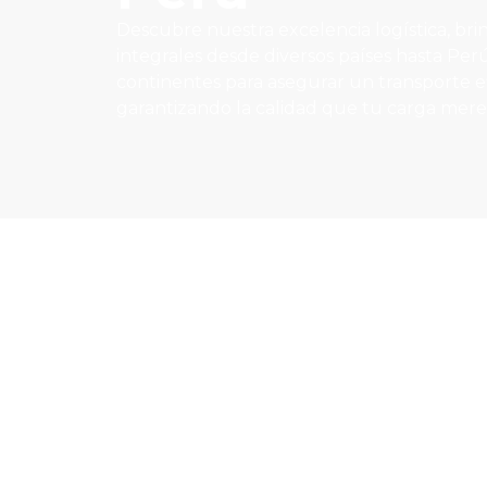
Descubre nuestra excelencia logística, bri
integrales desde diversos países hasta Pe
continentes para asegurar un transporte ef
garantizando la calidad que tu carga mere
Somos expe
en hacer lle